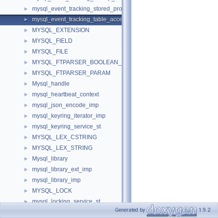
mysql_event_tracking_stored_program_data
►
mysql_event_tracking_table_access_data
►
MYSQL_EXTENSION
►
MYSQL_FIELD
►
MYSQL_FILE
►
MYSQL_FTPARSER_BOOLEAN_INFO
►
MYSQL_FTPARSER_PARAM
►
Mysql_handle
►
mysql_heartbeat_context
►
mysql_json_encode_imp
►
mysql_keyring_iterator_imp
►
mysql_keyring_service_st
►
MYSQL_LEX_CSTRING
►
MYSQL_LEX_STRING
►
Mysql_library
►
mysql_library_ext_imp
►
mysql_library_imp
►
MYSQL_LOCK
►
mysql_locking_service_st
►
Generated by
1.9.2
mysql_main_iterator
►