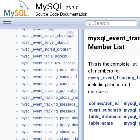
mysql_event_global_variable
►
MySQL
26.7.0
mysql_event_message
►
Source Code Documentation
mysql_event_message_key_value_t
►
Toggle main menu visibility
mysql_event_parse
►
mysql_event_query
►
mysql_event_server_shutdown
►
mysql_event_tra
mysql_event_server_startup
►
Member List
mysql_event_stored_program
►
mysql_event_table_access
►
mysql_event_table_row_access
This is the complete list
mysql_event_tracking_authentication_data
►
of members for
mysql_event_tracking_command_data
►
mysql_event_tracking_t
mysql_event_tracking_connection_data
►
including all inherited
mysql_event_tracking_general_data
►
members.
mysql_event_tracking_global_variable_data
►
connection_id
mysql_e
mysql_event_tracking_message_data
►
event_subclass
mysql_e
mysql_event_tracking_message_key_value_t
►
table_database
mysql_e
mysql_event_tracking_parse_data
►
table_name
mysql_e
mysql_event_tracking_query_data
►
mysql_event_tracking_shutdown_data
►
mysql_event_tracking_startup_data
►