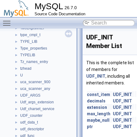
TTASEventMutex
►
MySQL
26.7.0
ttinfo
►
Source Code Documentation
Tty
►
Toggle main menu visibility
Tty_init
►
TwoDigitWriter
►
type_cmpl_t
►
UDF_INIT
TYPE_LIB
►
Member List
Type_properties
►
TYPELIB
►
Tz_names_entry
►
This is the complete list
tzhead
►
of members for
U
►
UDF_INIT
, including all
uca_scanner_900
►
inherited members.
uca_scanner_any
►
const_item
UDF_INIT
UDF_ARGS
►
decimals
UDF_INIT
Udf_args_extension
►
extension
UDF_INIT
Udf_charset_service
►
max_length
UDF_INIT
UDF_counter
►
maybe_null
UDF_INIT
udf_data_t
►
ptr
UDF_INIT
udf_descriptor
►
udf_func
►