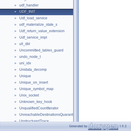
udf_handler
►
UDF_INIT
►
Udf_load_service
►
udf_materialize_state_s
►
Udf_return_value_extension
►
Udf_service_impl
►
ull_dbl
►
Uncommitted_tables_guard
►
undo_node_t
►
uni_idx
►
Unidata_decomp
►
Unique
►
Unique_on_insert
►
Unique_symbol_map
►
Unix_socket
►
Unknown_key_hook
►
UnqualifiedCountIterator
►
UnreachableDestinationsQuarantine
►
UnstructuredTrace
►
Generated by
1.9.2
Until_after_gtids
►