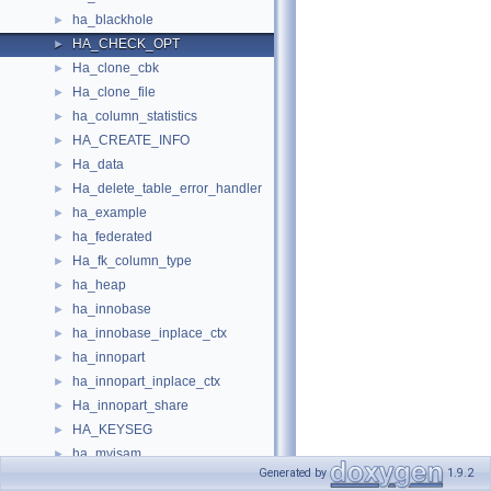
ha_blackhole
►
HA_CHECK_OPT
►
Ha_clone_cbk
►
Ha_clone_file
►
ha_column_statistics
►
HA_CREATE_INFO
►
Ha_data
►
Ha_delete_table_error_handler
►
ha_example
►
ha_federated
►
Ha_fk_column_type
►
ha_heap
►
ha_innobase
►
ha_innobase_inplace_ctx
►
ha_innopart
►
ha_innopart_inplace_ctx
►
Ha_innopart_share
►
HA_KEYSEG
►
ha_myisam
►
Generated by
1.9.2
ha_myisammrg
►