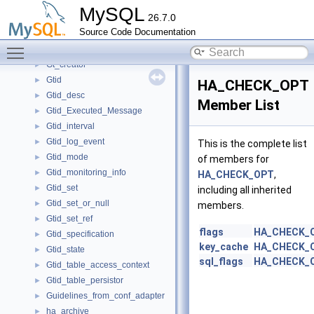
GroupIndexSkipScanIterator
►
MySQL
26.7.0
GroupIndexSkipScanParameters
►
Source Code Documentation
GroupReplicationMember
►
Toggle main menu visibility
Gssapi_client
►
Gt_creator
►
Gtid
►
HA_CHECK_OPT
Gtid_desc
►
Member List
Gtid_Executed_Message
►
Gtid_interval
►
Gtid_log_event
►
This is the complete list
Gtid_mode
►
of members for
Gtid_monitoring_info
►
HA_CHECK_OPT
,
Gtid_set
►
including all inherited
Gtid_set_or_null
►
members.
Gtid_set_ref
►
flags
HA_CHECK_
Gtid_specification
►
key_cache
HA_CHECK_
Gtid_state
►
sql_flags
HA_CHECK_
Gtid_table_access_context
►
Gtid_table_persistor
►
Guidelines_from_conf_adapter
►
ha_archive
►