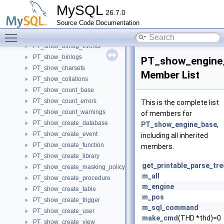
PT_set_system_variable
►
MySQL
26.7.0
PT_set_variable
►
Source Code Documentation
PT_show_base
►
Toggle main menu visibility
PT_show_binary_log_status
►
PT_show_binlog_events
►
PT_show_binlogs
►
PT_show_engine
PT_show_charsets
►
Member List
PT_show_collations
►
PT_show_count_base
►
PT_show_count_errors
►
This is the complete list
PT_show_count_warnings
►
of members for
PT_show_create_database
►
PT_show_engine_base
,
PT_show_create_event
►
including all inherited
PT_show_create_function
►
members.
PT_show_create_library
►
get_printable_parse_tre
PT_show_create_masking_policy
►
m_all
PT_show_create_procedure
►
m_engine
PT_show_create_table
►
m_pos
PT_show_create_trigger
►
m_sql_command
PT_show_create_user
►
make_cmd
(THD *thd)=0
PT_show_create_view
►