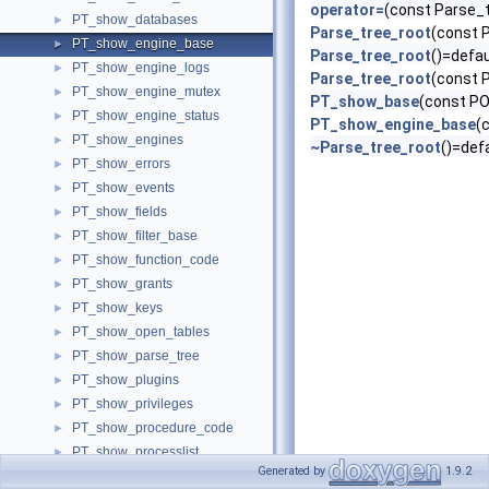
operator=
(const Parse_
PT_show_databases
►
Parse_tree_root
(const 
PT_show_engine_base
►
Parse_tree_root
()=defau
PT_show_engine_logs
►
Parse_tree_root
(const 
PT_show_engine_mutex
►
PT_show_base
(const P
PT_show_engine_status
►
PT_show_engine_base
(
PT_show_engines
►
~Parse_tree_root
()=def
PT_show_errors
►
PT_show_events
►
PT_show_fields
►
PT_show_filter_base
►
PT_show_function_code
►
PT_show_grants
►
PT_show_keys
►
PT_show_open_tables
►
PT_show_parse_tree
►
PT_show_plugins
►
PT_show_privileges
►
PT_show_procedure_code
►
PT_show_processlist
►
Generated by
1.9.2
PT_show_profile
►