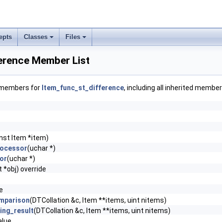
epts
Classes
Files
erence Member List
f members for
Item_func_st_difference
, including all inherited member
nst Item *item)
rocessor
(uchar *)
or
(uchar *)
 *obj) override
e
mparison
(DTCollation &c, Item **items, uint nitems)
ing_result
(DTCollation &c, Item **items, uint nitems)
lue