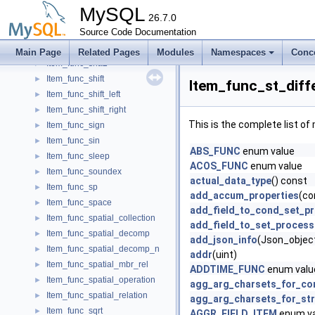
Item_func_sec_to_time
►
MySQL
Item_func_second
26.7.0
►
Item_func_set_collation
Source Code Documentation
►
Item_func_set_user_var
►
Main Page
Related Pages
Modules
Namespaces
Conc
Item_func_sha2
►
Item_func_shift
►
Item_func_st_diff
Item_func_shift_left
►
Item_func_shift_right
►
This is the complete list o
Item_func_sign
►
Item_func_sin
►
ABS_FUNC
enum value
Item_func_sleep
►
ACOS_FUNC
enum value
Item_func_soundex
►
actual_data_type
() const
Item_func_sp
►
add_accum_properties
(co
Item_func_space
►
add_field_to_cond_set_p
Item_func_spatial_collection
►
add_field_to_set_process
Item_func_spatial_decomp
►
add_json_info
(Json_object
Item_func_spatial_decomp_n
►
addr
(uint)
Item_func_spatial_mbr_rel
►
ADDTIME_FUNC
enum valu
Item_func_spatial_operation
►
agg_arg_charsets_for_co
Item_func_spatial_relation
►
agg_arg_charsets_for_str
Item_func_sqrt
►
AGGR_FIELD_ITEM
enum va