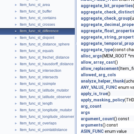
Item_func_st_area
►
aggregate_bit_properties
Item_func_st_buffer
►
aggregate_check_distinct
Item_func_st_contains
aggregate_check_group
(u
►
aggregate_decimal_prope
Item_func_st_crosses
►
aggregate_float_properti
Item_func_st_difference
►
aggregate_string_propert
Item_func_st_disjoint
►
aggregate_temporal_prop
Item_func_st_distance_sphere
►
aggregate_type
(const cha
Item_func_st_equals
►
alloc_args
(MEM_ROOT *me
Item_func_st_frechet_distance
►
allow_array_cast
()
Item_func_st_hausdorff_distance
►
allow_replacement
(Item_fi
Item_func_st_intersection
►
allowed_arg_cols
Item_func_st_intersects
►
analyze_helper_thunk
(ucha
Item_func_st_issimple
►
ANY_VALUE_FUNC
enum va
Item_func_st_latitude_mutator
►
apply_is_true
()
Item_func_st_latitude_observer
►
apply_masking_policy
(THD
Item_func_st_length
►
arg_count
Item_func_st_longitude_mutator
►
args
Item_func_st_longitude_observer
►
argument_count
() const
Item_func_st_overlaps
►
arguments
() const
Item_func_st_pointatdistance
►
ASIN_FUNC
enum value